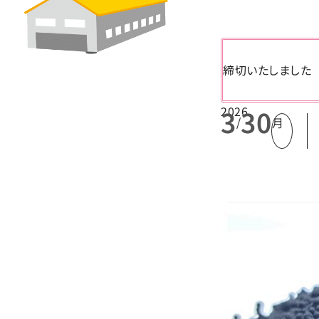
締切いたしました
2026
3
30
/
月