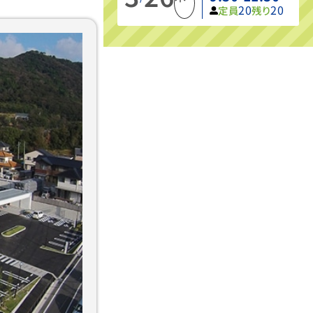
20
20
定員
残り