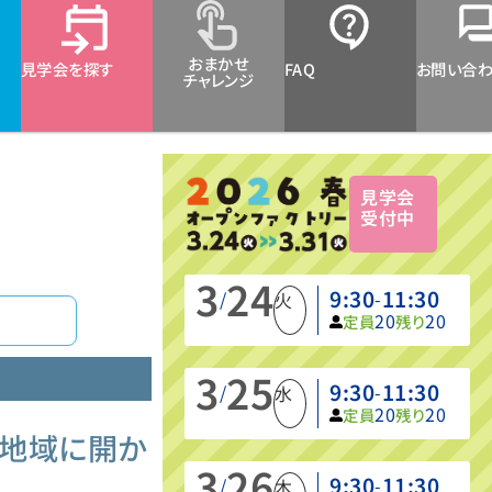
おまかせ
見学会を探す
FAQ
お問い合
チャレンジ
見学会
受付中
3
24
9:30
11:30
/
-
火
20
20
定員
残り
3
25
9:30
11:30
/
-
水
20
20
定員
残り
し地域に開か
3
26
9:30
11:30
/
-
木