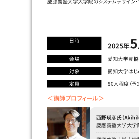
慶應義塾大学大学院のシステムデザイン・
5
日時
2025年
会場
愛知大学豊橋キ
対象
愛知大学はじ
定員
80人程度（予
＜講師プロフィール＞
西野瑛彦氏（Akihiko
慶應義塾大学大学