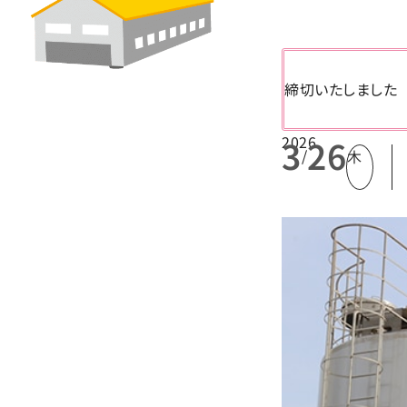
締切いたしました
2026
3
26
/
木